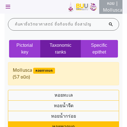
หอย |
Mollusca
หอย
ลหอยทะเล
หอย
หอยน้ำจืด
หอย
หอยน้ำกร่อย
หอย
Pictorial
Taxonomic
Specific
key
ranks
epithet
ลหอยทากบก
หอย
key
หอย
Mollusca
หอยทากบก
(57 ชนิด)
ย
หอย
ู้
หอย
หอยทะเล
า
หอย
หอยน้ำจืด
หอยน้ำกร่อย
นีบูรพา
หอยทากบก