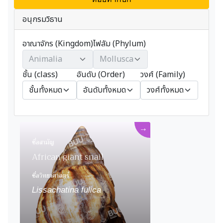
อนุกรมวิธาน
อาณาจักร (Kingdom)
ไฟลัม (Phylum)
ละภูมิปัญญา
เรียนรู้
ชั้น (class)
อันดับ (Order)
วงศ์ (Family)
s
ชั้นทั้งหมด
อันดับทั้งหมด
วงศ์ทั้งหมด
09
→
ชมวันนี้:8
ชื่อสามัญ
้าชมทั้งหมด:443,252
African giant snail
วันที่ 2023-01-04
ชื่อวิทยาศาสตร์
Lissachatina fulica